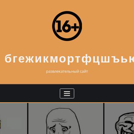
Skip
to
content
бгежикмортфцшъь
развлекательный сайт