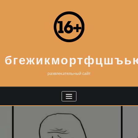
Skip
to
content
бгежикмортфцшъь
развлекательный сайт