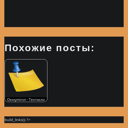
Похожие посты:
Oxxxymiron - Тентакли
build_links(); ?>