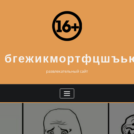
Skip
to
content
бгежикмортфцшъь
развлекательный сайт