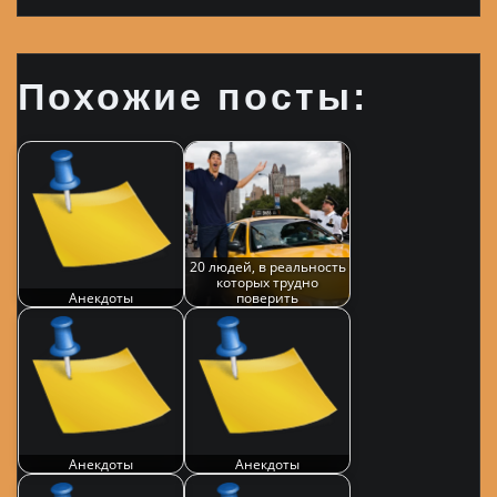
Похожие посты:
20 людей, в реальность
которых трудно
Анекдоты
поверить
Анекдоты
Анекдоты