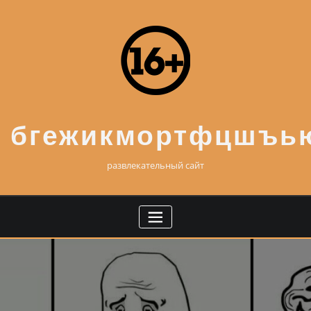
Skip
to
content
бгежикмортфцшъь
развлекательный сайт