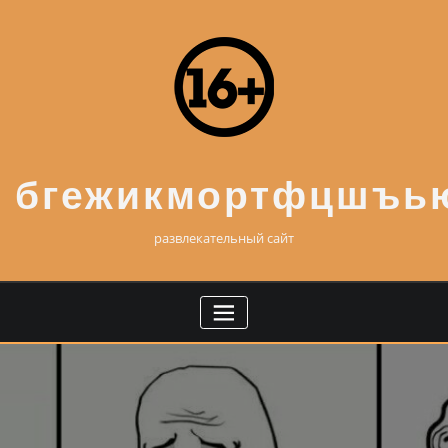
Skip
to
content
бгежикмортфцшъь
развлекательный сайт