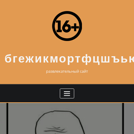
Skip
to
content
бгежикмортфцшъь
развлекательный сайт