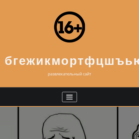
Skip
to
content
бгежикмортфцшъь
развлекательный сайт