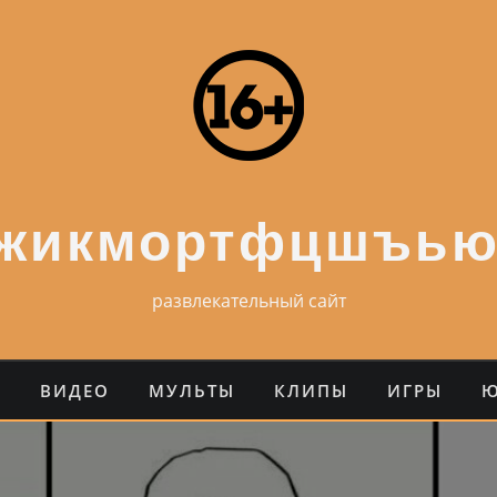
ежикмортфцшъью
развлекательный сайт
О
ВИДЕО
МУЛЬТЫ
КЛИПЫ
ИГРЫ