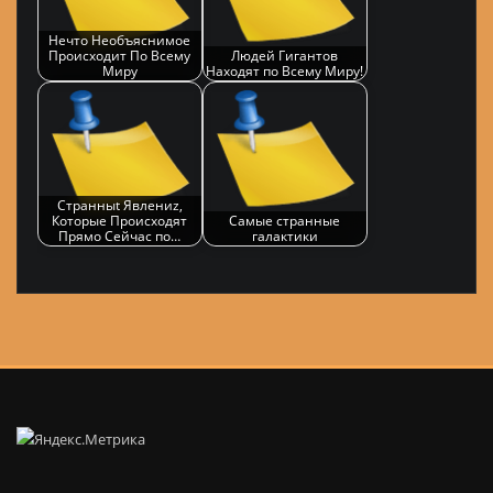
Нечто Необъяснимое
Происходит По Всему
Людей Гигантов
Миру
Находят по Всему Миру!
Странныt Явлениz,
Которые Происходят
Самые странные
Прямо Сейчас по…
галактики