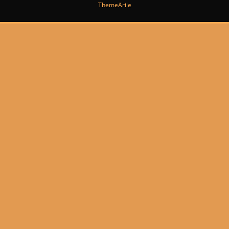
ThemeArile