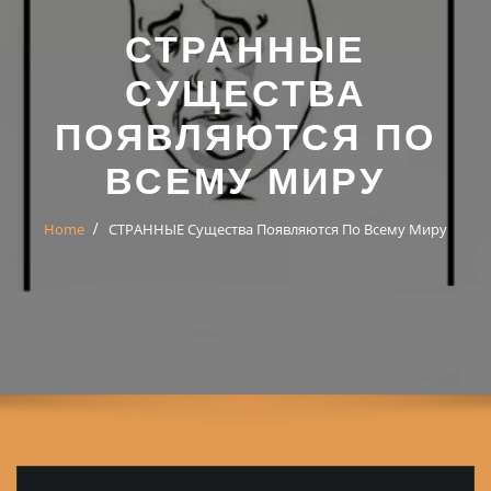
СТРАННЫЕ
СУЩЕСТВА
ПОЯВЛЯЮТСЯ ПО
ВСЕМУ МИРУ
Home
СТРАННЫЕ Существа Появляются По Всему Миру