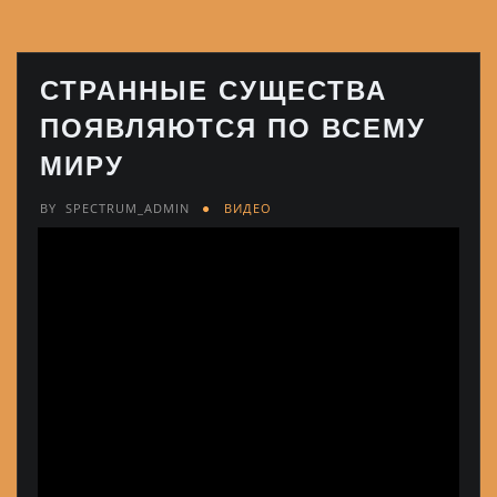
СТРАННЫЕ СУЩЕСТВА
ПОЯВЛЯЮТСЯ ПО ВСЕМУ
МИРУ
BY
SPECTRUM_ADMIN
ВИДЕО