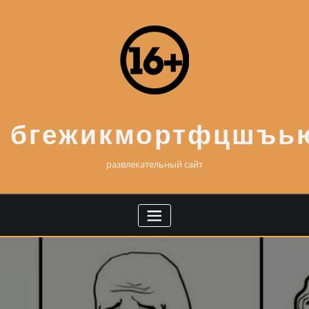
Skip
to
content
бгежикмортфцшъь
развлекательный сайт