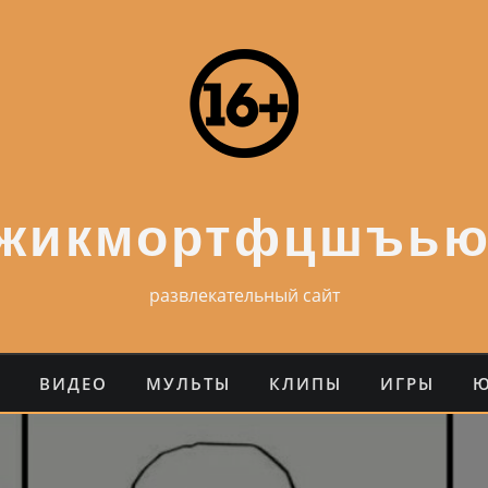
ежикмортфцшъью
развлекательный сайт
О
ВИДЕО
МУЛЬТЫ
КЛИПЫ
ИГРЫ