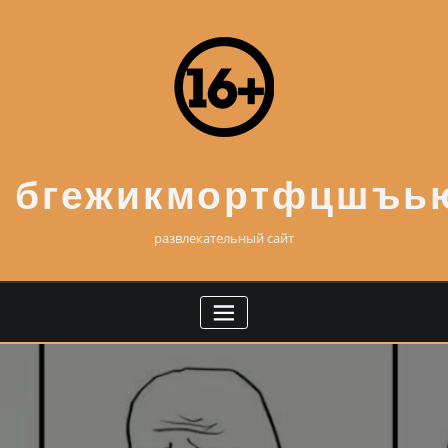
Skip
to
content
бгежикмортфцшъь
развлекательный сайт