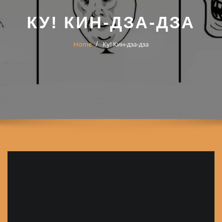
КУ! КИН-ДЗА-ДЗА
Home
Ку! Кин-дза-дза