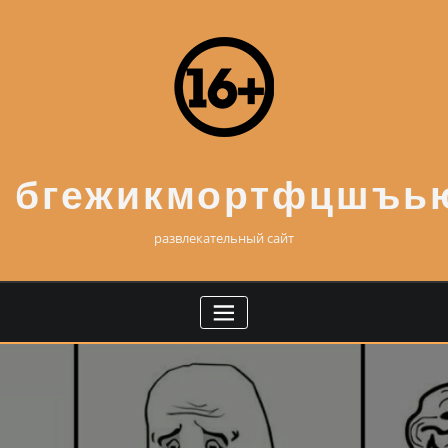
Skip
to
content
бгежикмортфцшъь
развлекательный сайт