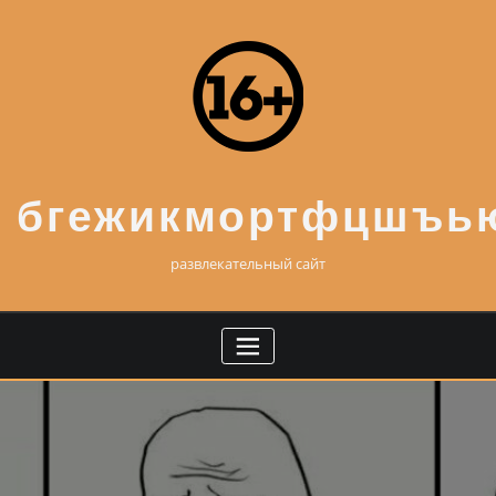
Skip
to
content
бгежикмортфцшъь
развлекательный сайт