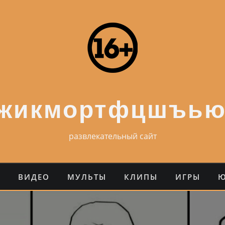
ежикмортфцшъью
развлекательный сайт
О
ВИДЕО
МУЛЬТЫ
КЛИПЫ
ИГРЫ