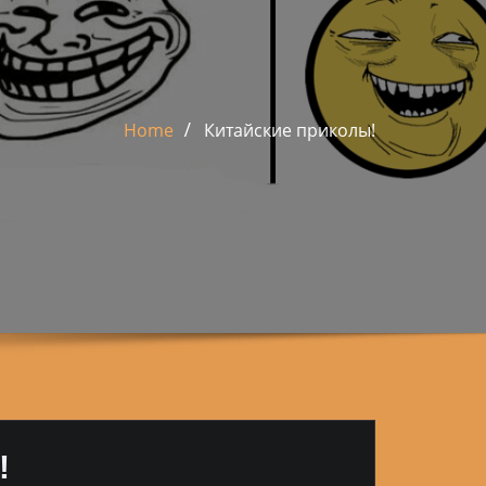
Home
Китайские приколы!
!