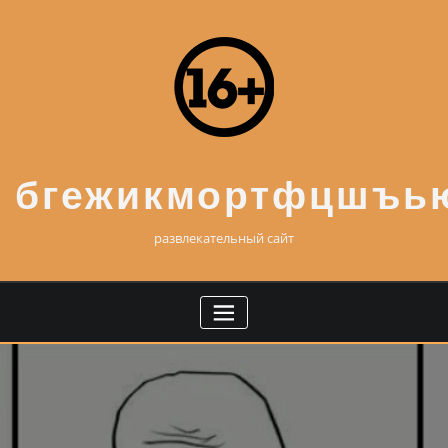
Skip
to
content
бгежикмортфцшъь
развлекательный сайт