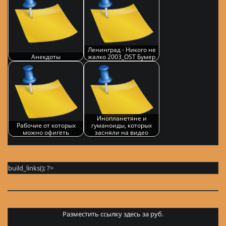
Ленинград - Никого не
Анекдоты
жалко 2003_OST Бумер
Инопланетяне и
Рабочие от которых
гуманоиды, которых
можно офигеть
засняли на видео
build_links(); ?>
Разместить ссылку здесь за
руб.