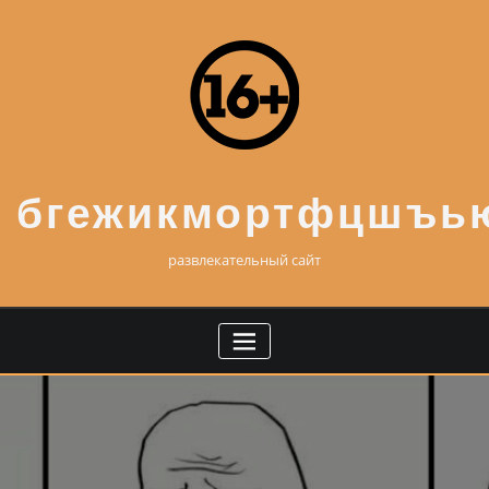
Skip
to
content
бгежикмортфцшъь
развлекательный сайт