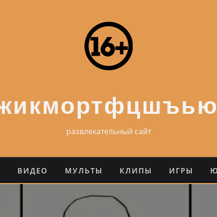
ежикмортфцшъью
развлекательный сайт
О
ВИДЕО
МУЛЬТЫ
КЛИПЫ
ИГРЫ