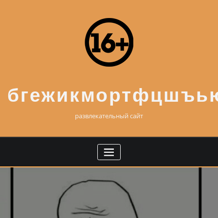
Skip
to
content
бгежикмортфцшъь
развлекательный сайт