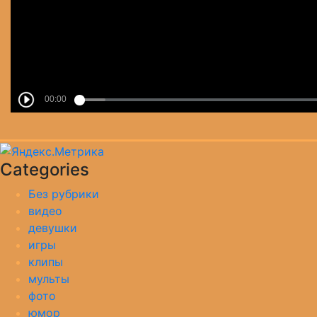
Categories
Без рубрики
видео
девушки
игры
клипы
мульты
фото
юмор