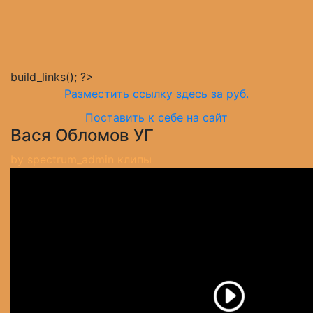
build_links(); ?>
Разместить ссылку здесь за
руб.
Поставить к себе на сайт
Вася Обломов УГ
by
spectrum_admin
клипы