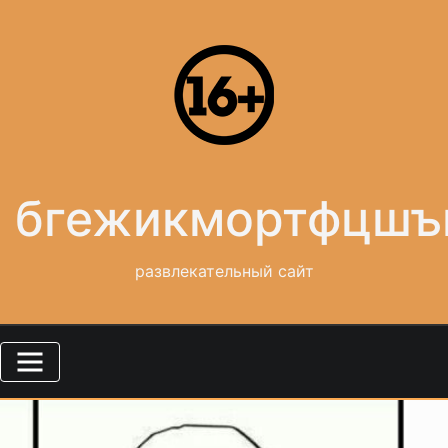
Skip
to
content
бгежикмортфцшъ
развлекательный сайт