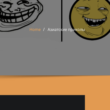
Home
Азиатские приколы
Ы