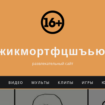
ежикмортфцшъью
развлекательный сайт
О
ВИДЕО
МУЛЬТЫ
КЛИПЫ
ИГРЫ